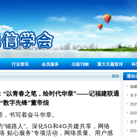
行业资讯
会员服务
出版刊物
重大主题宣传
科
通知
返回
福
：“以青春之笔，绘时代华章”——记福建联通
“数字先锋”董帝烺
墨，书写着奋斗华章。
的
“铺路人”。深化5G和4G共建共享，网络
络 贴心服务”专项活动，
网络质量、用户感