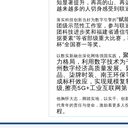
知显著提升，再高的山、再
越来越多的人切身感受到联
“赋
落实科技创新当好为数字引擎的
团级示范性工作室，
参与
联
团科技进步奖
和
福建省通信
据要素”等省部级重大比赛，
杯”全国赛一等奖。
，
以数实新融合深化网络强国实践
力格局，利用数字技术为
州数字经济高质量发展。
品、柒牌时装、南王环保等
成标杆效应，实现规模复
级
,
擦亮
5G+
工业互联网第
他胸怀大志，脚踏实地，以实干、创
代青年的责任与使命，激励着更多人
程。