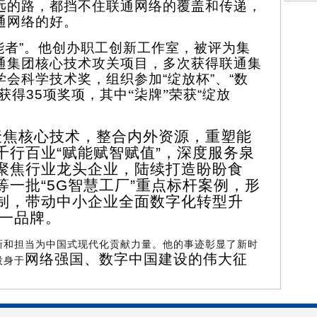
远的路，都挡不住联通网络的覆盖和传递，
通网络的好
。
能者”。
他创办职工创新工作室，被评为集
通
集团核心技术攻关项目，
多次
获得联通集
学会科学技术奖，组织参加
“绽放杯”、“数
获得35项奖项，其中
“
柒牌
”
荣获
“绽放
聚焦核心技术，整合内外资源，重塑能
千行百业
“赋能赋智赋值”，深度服务泉
聚焦行业龙头企业，陆续打造盼盼食
一批“5G智慧工厂”重点标杆案例，形
制，带动中小企业全面数字化转型升
一品牌
。
新和担当为中国式现代化贡献力量。他的事迹彰显了新时
网络强国、数字中国
建设的伟大征
投身于