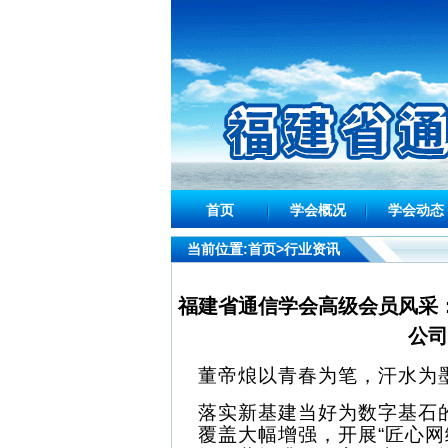
首页
学会概况
学会动态
当前位置:
首页
>行业资讯
福建省通信学会高级会员风采
公司
董帝烺
以青春为笔，汗水为
落实新基建当好为数字基石
覆盖
大幅增强
，
开展
“匠心网